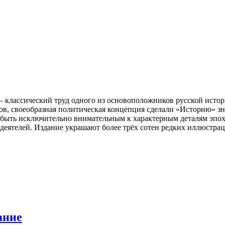
 классический труд одного из основоположников русской исто
в, своеобразная политическая концепция сделали «Историю» з
ыть исключительно внимательным к характерным деталям эпохи 
деятелей. Издание украшают более трёх сотен редких иллюстрац
ание