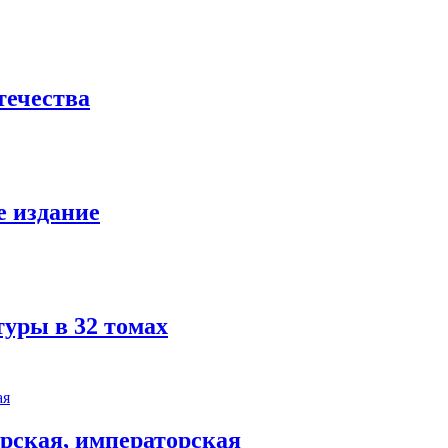
течества
е издание
туры в 32 томах
арская, императорская