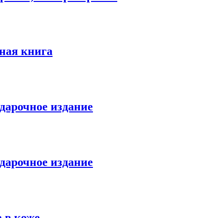
ная книга
дарочное издание
одарочное издание
 в коже