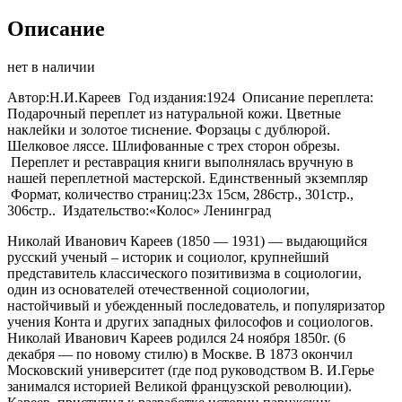
Описание
нет в наличии
Автор:Н.И.Кареев Год издания:1924 Описание переплета:
Подарочный переплет из натуральной кожи. Цветные
наклейки и золотое тиснение. Форзацы с дублюрой.
Шелковое ляссе. Шлифованные с трех сторон обрезы.
Переплет и реставрация книги выполнялась вручную в
нашей переплетной мастерской. Единственный экземпляр
Формат, количество страниц:23х 15см, 286стр., 301стр.,
306стр.. Издательство:«Колос» Ленинград
Николай Иванович Кареев (1850 — 1931) — выдающийся
русский ученый – историк и социолог, крупнейший
представитель классического позитивизма в социологии,
один из основателей отечественной социологии,
настойчивый и убежденный последователь, и популяризатор
учения Конта и других западных философов и социологов.
Николай Иванович Кареев родился 24 ноября 1850г. (6
декабря — по новому стилю) в Москве. В 1873 окончил
Московский университет (где под руководством В. И.Герье
занимался историей Великой французской революции).