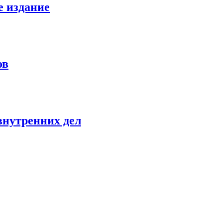
е издание
ов
внутренних дел