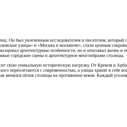
улиц. Он был увлеченным исследователем и писателем, который
осковские улицы» и «Москва и москвичи», стали ценным сокров
ксировал архитектурные особенности, но и описывал жизнь и об
живые городские сцены и архитектурное многообразие столицы.
осит свою уникальную историческую нагрузку. От Кремля и Арб
шлого переплетаются с современностью, а улицы хранят в себе 
 как менялся облик столицы на протяжении веков. Каждый уголо