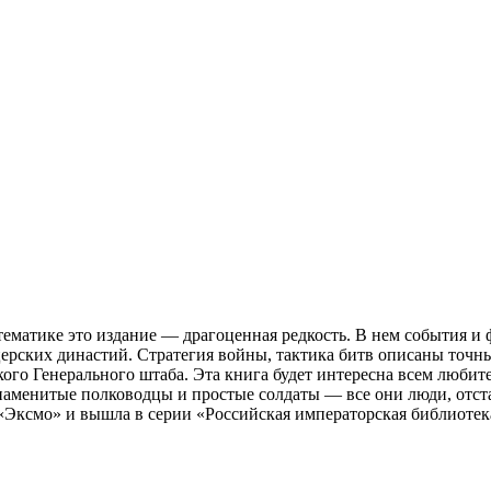
ематике это издание — драгоценная редкость. В нем события и
рских династий. Стратегия войны, тактика битв описаны точны
го Генерального штаба. Эта книга будет интересна всем любите
 Знаменитые полководцы и простые солдаты — все они люди, о
 «Эксмо» и вышла в серии «Российская императорская библиоте