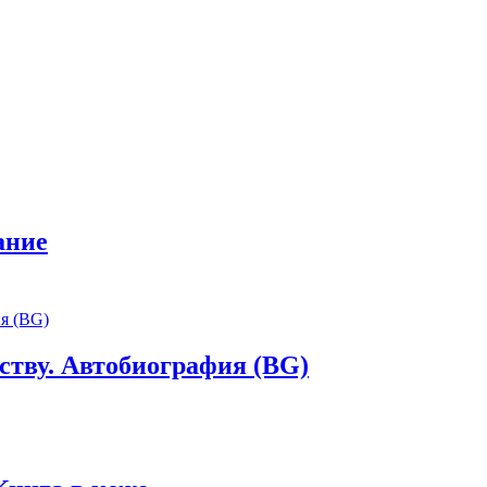
ание
ству. Автобиография (BG)