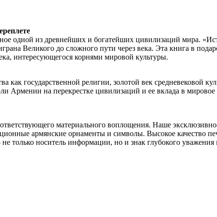
ереплете
нное одной из древнейших и богатейших цивилизаций мира. «И
играна Великого до сложного пути через века. Эта книга в пода
ека, интересующегося корнями мировой культуры.
ва как государственной религии, золотой век средневековой ку
ли Армении на перекрестке цивилизаций и ее вклада в мировое 
соответствующего материального воплощения. Наше эксклюзивно
иционные армянские орнаменты и символы. Высокое качество печ
не только носитель информации, но и знак глубокого уважения к