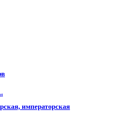
ов
арская, императорская