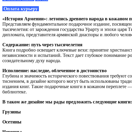
Оплата курьеру
«История Армении»: летопись древнего народа в кожаном п
Представляем фундаментальное подарочное издание, посвяще
тысячелетия: от зарождения государства Урарту и эпохи царя Т
дипломата, представителя армянской диаспоры и любого челов
Содержание: путь через тысячелетия
Книга подробно освещает ключевые вехи: принятие христианст
независимости и испытаний. Текст дает глубокое понимание ро
созидательному духу народа.
Исполнение: наследие, облеченное в достоинство
Глубина и значимость исторического повествования требуют 
тиснением, в дизайне которого могут быть использованы трад
издания книг. Такие подарочные книги в кожаном переплете — 
библиотеке.
В таком же дизайне мы рады предложить следующие книги:
Грузины
Осетины
Чеченцы