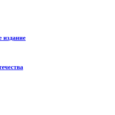
е издание
течества