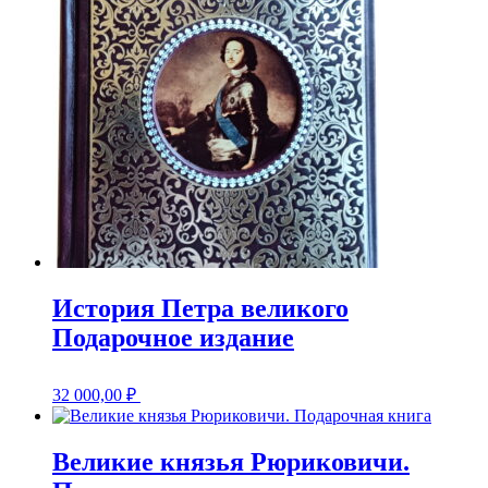
История Петра великого
Подарочное издание
32 000,00
₽
Великие князья Рюриковичи.