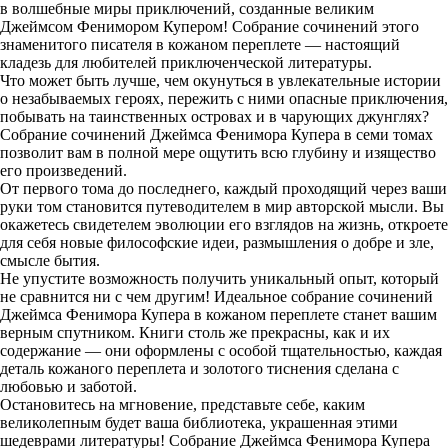
в волшебные миры приключений, созданные великим
Джеймсом Фенимором Купером! Собрание сочинений этого
знаменитого писателя в кожаном переплете — настоящий
кладезь для любителей приключенческой литературы.
Что может быть лучше, чем окунуться в увлекательные истории
о незабываемых героях, пережить с ними опасные приключения,
побывать на таинственных островах и в чарующих джунглях?
Собрание сочинений Джеймса Фенимора Купера в семи томах
позволит вам в полной мере ощутить всю глубину и изящество
его произведений.
От первого тома до последнего, каждый проходящий через ваши
руки том становится путеводителем в мир авторской мысли. Вы
окажетесь свидетелем эволюции его взглядов на жизнь, откроете
для себя новые философские идеи, размышления о добре и зле,
смысле бытия.
Не упустите возможность получить уникальный опыт, который
не сравнится ни с чем другим! Идеальное собрание сочинений
Джеймса Фенимора Купера в кожаном переплете станет вашим
верным спутником. Книги столь же прекрасны, как и их
содержание — они оформлены с особой тщательностью, каждая
деталь кожаного переплета и золотого тиснения сделана с
любовью и заботой.
Остановитесь на мгновение, представьте себе, каким
великолепным будет ваша библиотека, украшенная этими
шедеврами литературы! Собрание Джеймса Фенимора Купера