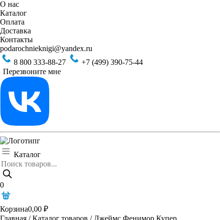
О нас
Каталог
Оплата
Доставка
Контакты
podarochnieknigi@yandex.ru
8 800 333-88-27
+7 (499) 390-75-44
Перезвоните мне
Каталог
Поиск
товаров
0
Корзина
0,00
₽
Главная
/
Каталог товаров
/
Джеймс Фенимор Купер