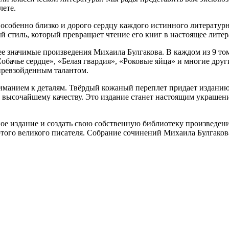
лете.
особенно близко и дорого сердцу каждого истинного литературно
 стиль, который превращает чтение его книг в настоящее литер
ее значимые произведения Михаила Булгакова. В каждом из 9 то
Собачье сердце», «Белая гвардия», «Роковые яйца» и многие дру
епревзойденным талантом.
манием к деталям. Твёрдый кожаный переплет придает изданию
т высочайшему качеству. Это издание станет настоящим украше
ое издание и создать свою собственную библиотеку произведени
этого великого писателя. Собрание сочинений Михаила Булгаков