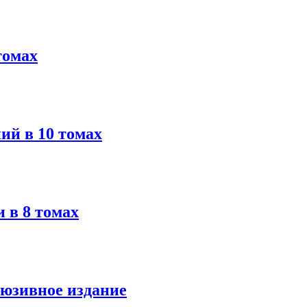
томах
ий в 10 томах
 в 8 томах
люзивное издание