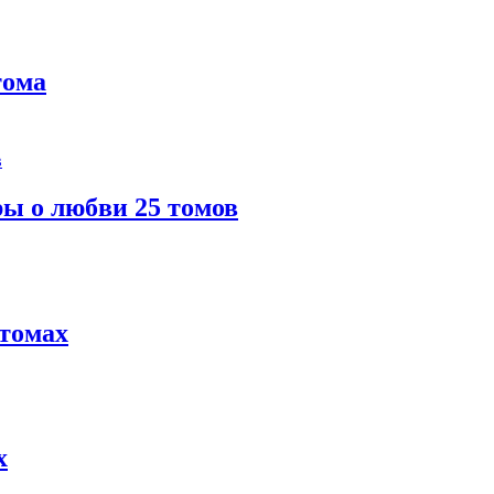
тома
ы о любви 25 томов
 томах
х