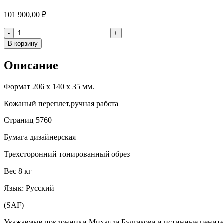
101 900,00
₽
Количество
-
+
В корзину
Описание
Формат 206 х 140 х 35 мм.
Кожаный переплет,ручная работа
Страниц 5760
Бумага дизайнерская
Трехсторонний тонированный обрез
Вес 8 кг
Язык: Русский
(SAF)
Уважаемые поклонники Михаила Булгакова и истинные цените