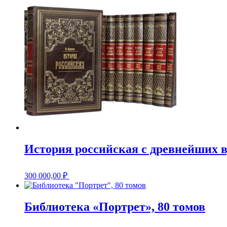
История российская с древнейших в
300 000,00
₽
Библиотека «Портрет», 80 томов