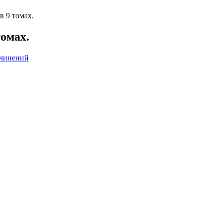
в 9 томах.
омах.
очинений