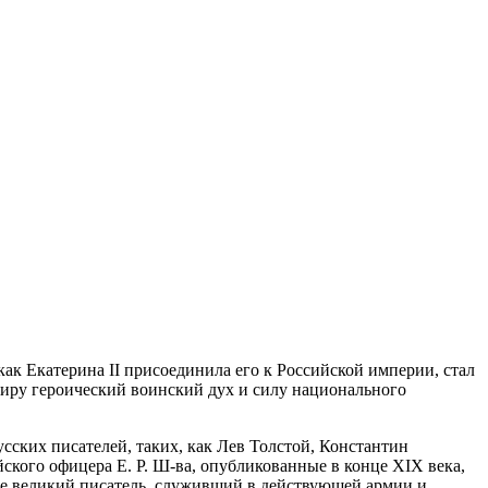
ак Екатерина II присоединила его к Российской империи, стал
миру героический воинский дух и силу национального
ских писателей, таких, как Лев Толстой, Константин
ого офицера Е. Р. Ш-ва, опубликованные в конце XIX века,
не великий писатель, служивший в действующей армии и