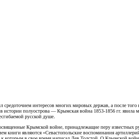
 средоточием интересов многих мировых держав, а после того к
 в истории полуострова — Крымская война 1853-1856 гг. явила 
несгибаемой русской душе.
освященные Крымской войне, принадлежащие перу известных рус
м книги являются «Севастопольские воспоминания артиллерийск
 к которым в свое время написал Лев Толстой. О Крымской вой