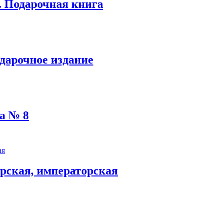
. Подарочная книга
одарочное издание
а № 8
арская, императорская