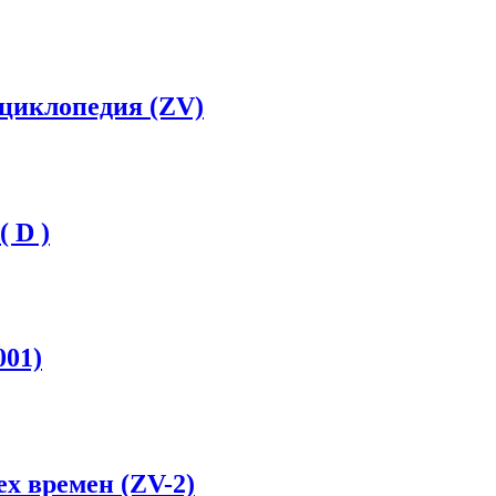
нциклопедия (ZV)
 D )
001)
х времен (ZV-2)