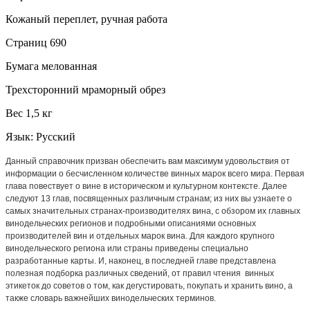
Кожаный переплет, ручная работа
Страниц 690
Бумага мелованная
Трехсторонний мраморный обрез
Вес 1,5 кг
Язык: Русский
Данный справочник призван обеспечить вам максимум удовольствия от
информации о бесчисленном количестве винных марок всего мира. Первая
глава повествует о вине в историческом и культурном контексте. Далее
следуют 13 глав, посвященных различным странам; из них вы узнаете о
самых значительных странах-производителях вина, с обзором их главных
винодельческих регионов и подробными описаниями основных
производителей вин и отдельных марок вина. Для каждого крупного
винодельческого региона или страны приведены специально
разработанные карты. И, наконец, в последней главе представлена
полезная подборка различных сведений, от правил чтения
винных
этикеток до советов о том, как дегустировать, покупать и хранить вино, а
также словарь важнейших винодельческих терминов.