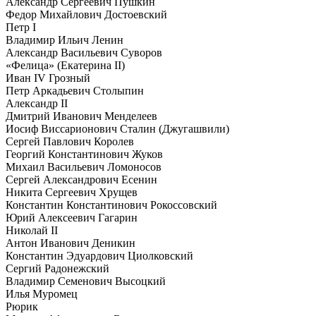
Александр Сергеевич Пушкин
Федор Михайлович Достоевский
Петр I
Владимир Ильич Ленин
Александр Васильевич Суворов
«Фелица» (Екатерина II)
Иван IV Грозный
Петр Аркадьевич Столыпин
Александр II
Дмитрий Иванович Менделеев
Иосиф Виссарионович Сталин (Джугашвили)
Сергей Павлович Королев
Георгий Константинович Жуков
Михаил Васильевич Ломоносов
Сергей Александрович Есенин
Никита Сергеевич Хрущев
Константин Константинович Рокоссовский
Юрий Алексеевич Гагарин
Николай II
Антон Иванович Деникин
Константин Эдуардович Циолковский
Сергий Радонежский
Владимир Семенович Высоцкий
Илья Муромец
Рюрик