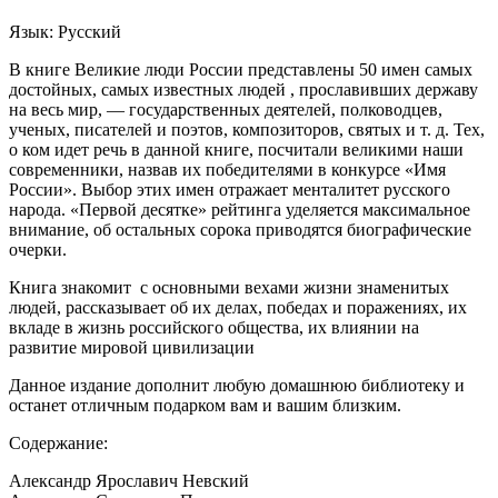
Язык: Русский
В книге Великие люди России представлены 50 имен самых
достойных, самых известных людей , прославивших державу
на весь мир, — государственных деятелей, полководцев,
ученых, писателей и поэтов, композиторов, святых и т. д. Тех,
о ком идет речь в данной книге, посчитали великими наши
современники, назвав их победителями в конкурсе «Имя
России». Выбор этих имен отражает менталитет русского
народа. «Первой десятке» рейтинга уделяется максимальное
внимание, об остальных сорока приводятся биографические
очерки.
Книга знакомит с основными вехами жизни знаменитых
людей, рассказывает об их делах, победах и поражениях, их
вкладе в жизнь российского общества, их влиянии на
развитие мировой цивилизации
Данное издание дополнит любую домашнюю библиотеку и
останет отличным подарком вам и вашим близким.
Содержание:
Александр Ярославич Невский