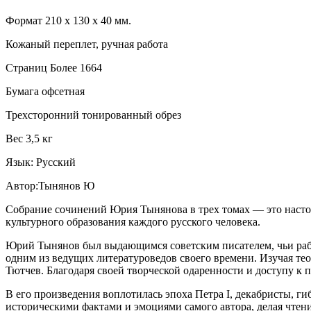
Формат 210 х 130 х 40 мм.
Кожаный переплет, ручная работа
Страниц Более 1664
Бумага офсетная
Трехсторонний тонированный обрез
Вес 3,5 кг
Язык: Русский
Автор:Тынянов Ю
Собрание сочинений Юрия Тынянова в трех томах — это настоя
культурного образования каждого русского человека.
Юрий Тынянов был выдающимся советским писателем, чьи рабо
одним из ведущих литературоведов своего времени. Изучая те
Тютчев. Благодаря своей творческой одаренности и доступу к 
В его произведения воплотилась эпоха Петра I, декабристы, ги
историческими фактами и эмоциями самого автора, делая чтен