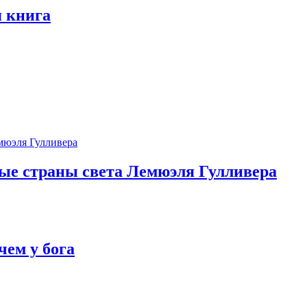
 книга
ые страны света Лемюэля Гулливера
чем у бога