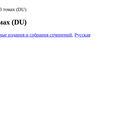
3 томах (DU)
мах (DU)
ые издания и собрания сочинений
,
Русская