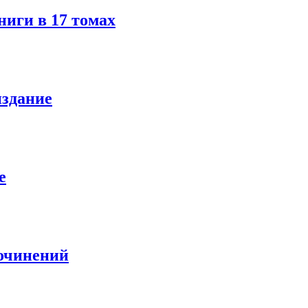
иги в 17 томах
издание
е
очинений