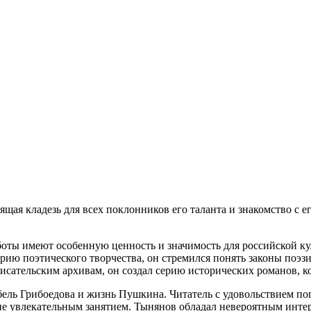
щая кладезь для всех поклонников его таланта и знакомство с 
ты имеют особенную ценность и значимость для российской ку
орию поэтического творчества, он стремился понять законы поэ
писательским архивам, он создал серию исторических романов, 
бель Грибоедова и жизнь Пушкина. Читатель с удовольствием пог
ие увлекательным занятием. Тынянов обладал невероятным инте