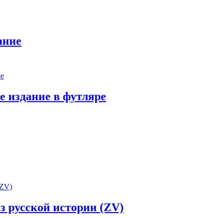
ание
е издание в футляре
 русской истории (ZV)