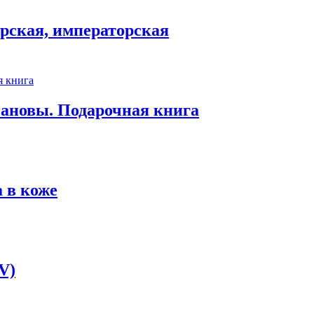
арская, императорская
ановы. Подарочная книга
 в коже
V)