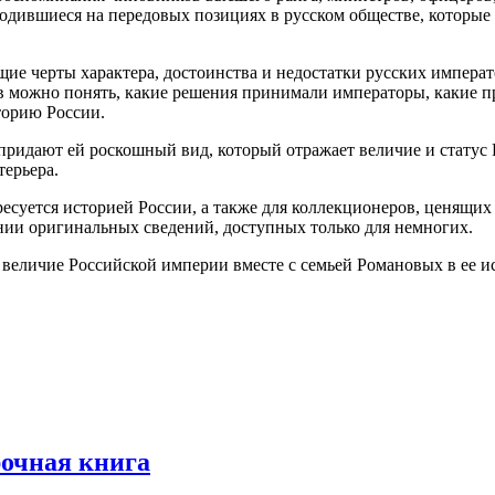
ходившиеся на передовых позициях в русском обществе, которы
ие черты характера, достоинства и недостатки русских императ
 можно понять, какие решения принимали императоры, какие пр
торию России.
ридают ей роскошный вид, который отражает величие и статус 
терьера.
есуется историей России, а также для коллекционеров, ценящих
ении оригинальных сведений, доступных только для немногих.
 величие Российской империи вместе с семьей Романовых в ее и
очная книга