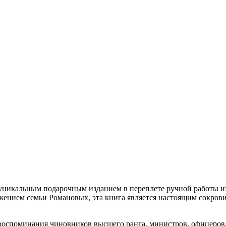
 уникальным подарочным изданием в переплете ручной работы из
жением семьи Романовых, эта книга является настоящим сокро
воспоминания чиновников высшего ранга, министров, офицеров,