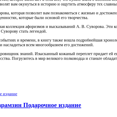
волят вам окунуться в историю и ощутить атмосферу тех славны
ова, которая позволит вам познакомиться с жизнью и достижени
ценностях, которые были основой его творчества.
лная коллекция афоризмов и высказываний А. В. Суворова. Эти 
Суворову стать легендой.
событиях и времени, в книгу также вошла подробнейшая хроноло
 и насладиться всем многообразием его достижений.
кровищник знаний. Изысканный кожаный переплет придает ей ещ
сства. Погрузитесь в мир великого полководца и станьте облада
арамзин Подарочное издание