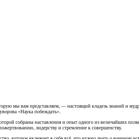
торую мы вам представляем, — настоящий кладезь знаний и мудр
уворова «Наука побеждать».
 которой собраны наставления и опыт одного из величайших пол
опожертвованию, лидерству и стремление к совершенству.
во, которое включает в себя всё, что нужно знать о военном ис