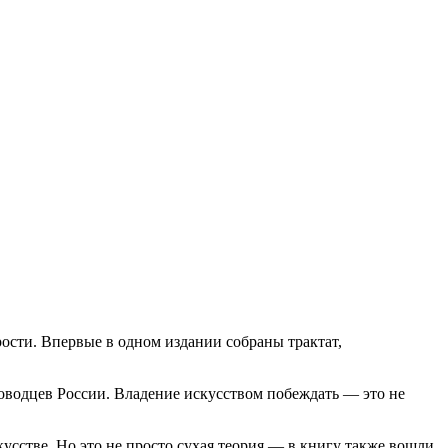
ости. Впервые в одном издании собраны трактат,
ководцев России. Владение искусством побеждать — это не
кусстве. Но это не просто сухая теория — в книгу также вошли