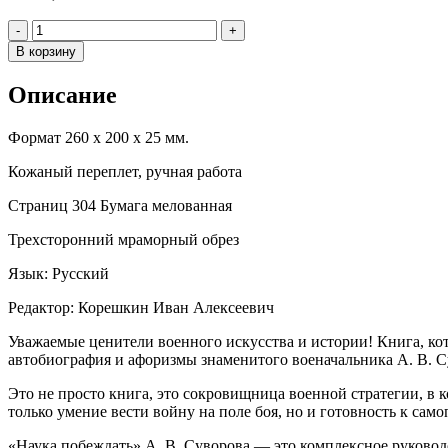
Количество
-
+
В корзину
Описание
Формат 260 х 200 х 25 мм.
Кожаный переплет, ручная работа
Страниц 304 Бумага мелованная
Трехсторонний мраморный обрез
Язык: Русский
Редактор: Корешкин Иван Алексеевич
Уважаемые ценители военного искусства и истории! Книга, ко
автобиография и афоризмы знаменитого военачальника А. В. С
Это не просто книга, это сокровищница военной стратегии, в
только умение вести войну на поле боя, но и готовность к сам
«Наука побеждать» А. В. Суворова — это комплексное руководст