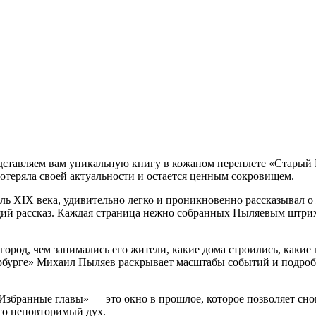
ставляем вам уникальную книгу в кожаном переплете «Старый П
потеряла своей актуальности и остается ценным сокровищем.
ь XIX века, удивительно легко и проникновенно рассказывал о
ий рассказ. Каждая страница нежно собранных Пыляевым штрих
город, чем занимались его жители, какие дома строились, какие
рбурге» Михаил Пыляев раскрывает масштабы событий и подробн
Избранные главы» — это окно в прошлое, которое позволяет сно
его неповторимый дух.