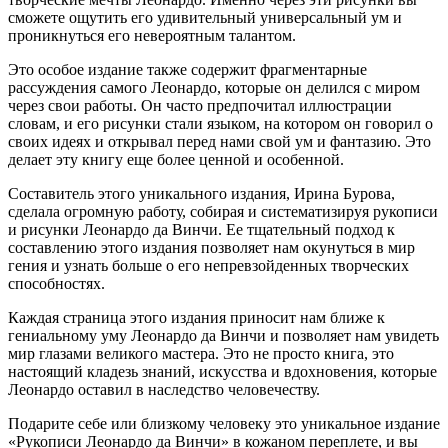
сможете ощутить его удивительный универсальный ум и
проникнуться его невероятным талантом.
Это особое издание также содержит фрагментарные
рассуждения самого Леонардо, которые он делился с миром
через свои работы. Он часто предпочитал иллюстрации
словам, и его рисунки стали языком, на котором он говорил о
своих идеях и открывал перед нами свой ум и фантазию. Это
делает эту книгу еще более ценной и особенной.
Составитель этого уникального издания, Ирина Бурова,
сделала огромную работу, собирая и систематизируя рукописи
и рисунки Леонардо да Винчи. Ее тщательный подход к
составлению этого издания позволяет нам окунуться в мир
гения и узнать больше о его непревзойденных творческих
способностях.
Каждая страница этого издания приносит нам ближе к
гениальному уму Леонардо да Винчи и позволяет нам увидеть
мир глазами великого мастера. Это не просто книга, это
настоящий кладезь знаний, искусства и вдохновения, которые
Леонардо оставил в наследство человечеству.
Подарите себе или близкому человеку это уникальное издание
«Рукописи Леонардо да Винчи» в кожаном переплете, и вы