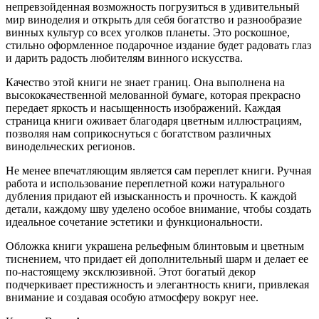
непревзойденная возможность погрузиться в удивительный
мир виноделия и открыть для себя богатство и разнообразие
винных культур со всех уголков планеты. Это роскошное,
стильно оформленное подарочное издание будет радовать глаз
и дарить радость любителям винного искусства.
Качество этой книги не знает границ. Она выполнена на
высококачественной мелованной бумаге, которая прекрасно
передает яркость и насыщенность изображений. Каждая
страница книги оживает благодаря цветным иллюстрациям,
позволяя нам соприкоснуться с богатством различных
винодельческих регионов.
Не менее впечатляющим является сам переплет книги. Ручная
работа и использование переплетной кожи натурального
дубления придают ей изысканность и прочность. К каждой
детали, каждому шву уделено особое внимание, чтобы создать
идеальное сочетание эстетики и функциональности.
Обложка книги украшена рельефным блинтовым и цветным
тиснением, что придает ей дополнительный шарм и делает ее
по-настоящему эксклюзивной. Этот богатый декор
подчеркивает престижность и элегантность книги, привлекая
внимание и создавая особую атмосферу вокруг нее.