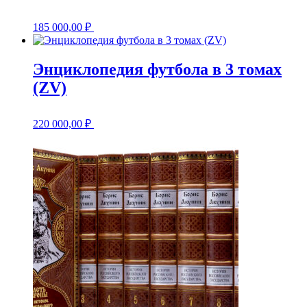
185 000,00
₽
Энциклопедия футбола в 3 томах
(ZV)
220 000,00
₽