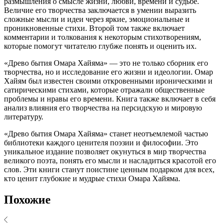
размышления о смысле жизни, любви, времени и судьбе.
Величие его творчества заключается в умении выразить
сложные мысли и идеи через яркие, эмоциональные и
проникновенные стихи. Второй том также включает
комментарии и толкования к некоторым стихотворениям,
которые помогут читателю глубже понять и оценить их.
«Древо бытия Омара Хайяма» — это не только сборник его
творчества, но и исследование его жизни и идеологии. Омар
Хайям был известен своими откровенными ироническими и
сатирическими стихами, которые отражали общественные
проблемы и нравы его времени. Книга также включает в себя
анализ влияния его творчества на персидскую и мировую
литературу.
«Древо бытия Омара Хайяма» станет неотъемлемой частью
библиотеки каждого ценителя поэзии и философии. Это
уникальное издание позволяет окунуться в мир творчества
великого поэта, понять его мысли и насладиться красотой его
слов. Эти книги станут поистине ценным подарком для всех,
кто ценит глубокие и мудрые стихи Омара Хайяма.
Похожие