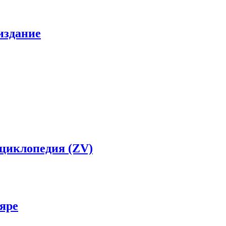
издание
нциклопедия (ZV)
яре