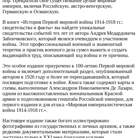
пор. Прекратили свое существование целые мировые
империи, включая Российскую, австро-венгерскую,
Германскую и Османскую.
В книге «История Первой мировой войны 1914-1918 гг.:
свидетельства и факты» вы найдете уникальные
свидетельства событий тех лет от автора Андрея Медардовича
Зайончковского, который являлся очевидцем и участником
войны. Этот профессиональный военный и знаменитый
теоретик и практик военного дела сумел выжить и создать
выдающийся труд, описывающий ход войны и ее причины.
Это особое издание приурочено к 100-летию Первой мировой
войны и включает дополнительный раздел, опубликованный
автором в 1926 году и более не переиздававшийся, который
посвящен подготовке к войне. Книга также содержит карты и
схемы, выполненные Александром Николаевичем Де Лазари,
одним из высокопоставленных военачальников Красной
армии и подполковником генштаба Российской империи, для
первого издания и для атласа «Мировая империалистическая
война 1914-1918 гг.».
Настоящее издание также богато иллюстрировано
фотографиями из государственных и личных архивов, а также
редкими документальными материалами, которые стали
доступны только в XXI веке благодаря усилиям