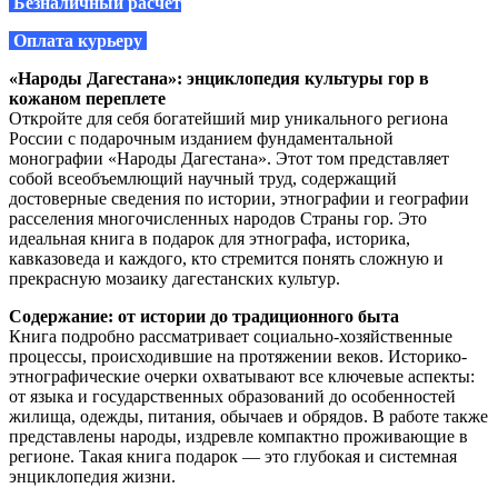
Безналичный расчет
Оплата курьеру
«Народы Дагестана»: энциклопедия культуры гор в
кожаном переплете
Откройте для себя богатейший мир уникального региона
России с подарочным изданием фундаментальной
монографии «Народы Дагестана». Этот том представляет
собой всеобъемлющий научный труд, содержащий
достоверные сведения по истории, этнографии и географии
расселения многочисленных народов Страны гор. Это
идеальная книга в подарок для этнографа, историка,
кавказоведа и каждого, кто стремится понять сложную и
прекрасную мозаику дагестанских культур.
Содержание: от истории до традиционного быта
Книга подробно рассматривает социально-хозяйственные
процессы, происходившие на протяжении веков. Историко-
этнографические очерки охватывают все ключевые аспекты:
от языка и государственных образований до особенностей
жилища, одежды, питания, обычаев и обрядов. В работе также
представлены народы, издревле компактно проживающие в
регионе. Такая книга подарок — это глубокая и системная
энциклопедия жизни.