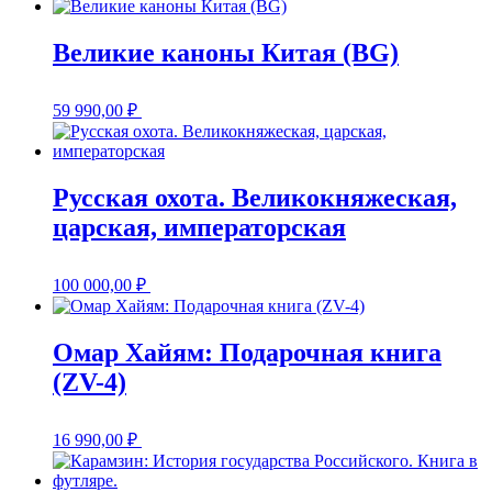
Великие каноны Китая (BG)
59 990,00
₽
Русская охота. Великокняжеская,
царская, императорская
100 000,00
₽
Омар Хайям: Подарочная книга
(ZV-4)
16 990,00
₽