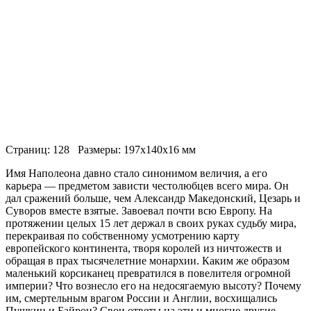
Страниц: 128 Размеры: 197x140x16 мм
Имя Наполеона давно стало синонимом величия, а его
карьера — предметом зависти честолюбцев всего мира. Он
дал сражений больше, чем Александр Македонский, Цезарь и
Суворов вместе взятые. Завоевал почти всю Европу. На
протяжении целых 15 лет держал в своих руках судьбу мира,
перекраивая по собственному усмотрению карту
европейского континента, творя королей из ничтожеств и
обращая в прах тысячелетние монархии. Каким же образом
маленький корсиканец превратился в повелителя огромной
империи? Что вознесло его на недосягаемую высоту? Почему
им, смертельным врагом России и Англии, восхищались
Пушкин и Байрон? Свои ответы на эти и многие другие