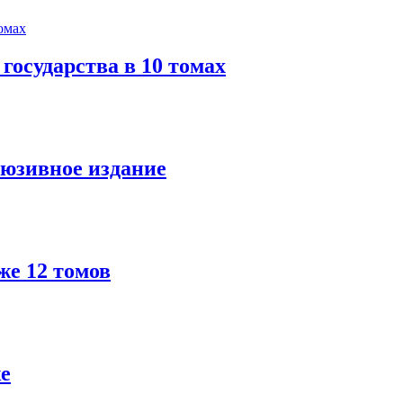
государства в 10 томах
люзивное издание
же 12 томов
е