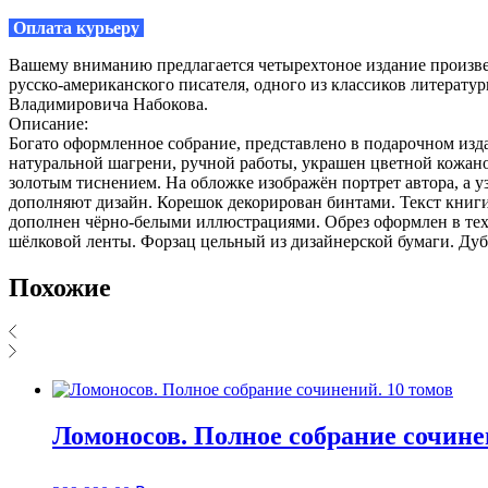
Оплата курьеру
Вашему вниманию предлагается четырехтоное издание произв
русско-американского писателя, одного из классиков литерату
Владимировича Набокова.
Описание:
Богато оформленное собрание, представлено в подарочном из
натуральной шагрени, ручной работы, украшен цветной кожано
золотым тиснением. На обложке изображён портрет автора, а 
дополняют дизайн. Корешок декорирован бинтами. Текст книги
дополнен чёрно-белыми иллюстрациями. Обрез оформлен в тех
шёлковой ленты. Форзац цельный из дизайнерской бумаги. Дуб
Похожие
Ломоносов. Полное собрание сочине