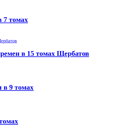
 7 томах
ремен в 15 томах Щербатов
 в 9 томах
томах