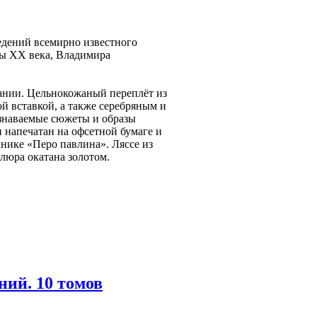
едений всемирно известного
ры ХХ века, Владимира
дании. Цельнокожаный переплёт из
й вставкой, а также серебряным и
узнаваемые сюжеты и образы
 напечатан на офсетной бумаге и
нике «Перо павлина». Ляссе из
люра окатана золотом.
ний. 10 томов