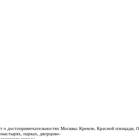
ет о достопримечательностях Москвы: Кремле, Красной площади,
онастырях, парках, дворцово-
ременного города.