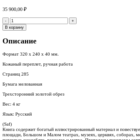
35 900,00
₽
Количество
-
+
В корзину
Описание
Формат 320 х 240 х 40 мм.
Кожаный переплет, ручная работа
Страниц 285
Бумага мелованная
Трехсторонний золотой обрез
Вес: 4 кг
Язык: Русский
(Saf)
Книга содержит богатый иллюстрированный материал и повеству
площади, Большом и Малом театрах, музеях, церквях, соборах, м
парковых ансамблях, вокзалах и метро. Приведены панорамы сов