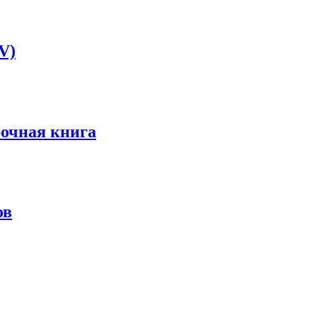
V)
очная книга
ов