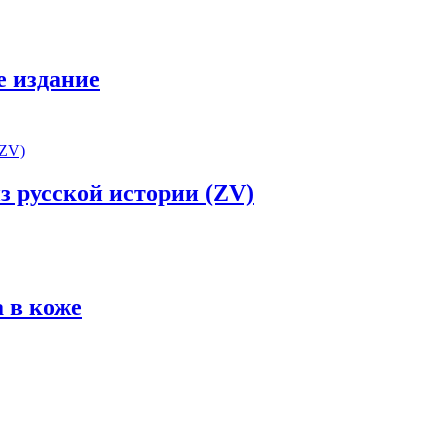
е издание
 русской истории (ZV)
 в коже