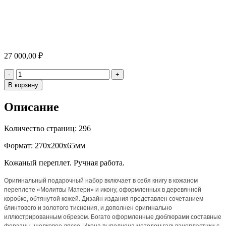
27 000,00
₽
Количество
-
+
В корзину
Описание
Количество страниц: 296
Формат: 270х200х65мм
Кожаный переплет. Ручная работа.
Оригинальный подарочный набор включает в себя книгу в кожаном
переплете «Молитвы Матери» и икону, оформленных в деревянной
коробке, обтянутой кожей. Дизайн издания представлен сочетанием
блинтового и золотого тиснения, и дополнен оригинально
иллюстрированным обрезом. Богато оформленные дюблюрами составные
форзацы, шелковое ляссе. Икона выполнена методом гальванопластики с