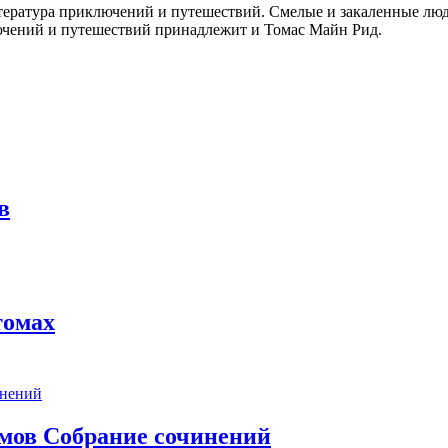
итература приключений и путешествий. Смелые и закаленные люд
лючений и путешествий принадлежит и Томас Майн Рид.
в
томах
омов Собрание сочинений