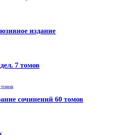
люзивное издание
ел. 7 томов
ание сочинений 60 томов
х