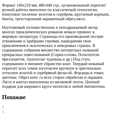
Формат 140х210 мм, 480-640 стр., цельнокожаный переплет
ручной работы выполнен по классической технологии,
блинтовое тиснение золотом и серебром, кругленый корешок,
бинты, трехсторонний окрашенный обрез,ляссе.
Неутомимый путешественник и неподражаемый автор
многих приключенческих романов немало привнес в
мировую литературу. Страницы его произведений пестрят
отважными и храбрыми героями, нашедшими свои
приключения в экзотических и неведомых странах. В
содержании собрания множество интересных названий
прекрасных повествований (Сорви-голова, Похитители
бриллиантов, Архипелаг чудовищ и др.) Под стать
содержанию и внешнее убранство книг. Твердый кожаный
переплет всех томов изготовлен вручную и оригинально
оттиснен золотой и серебряной фольгой. Форзацы в томах
цветные. Обрез книг со всех сторон обработан и окрашен.
Ляссе и каптал выполнены из шелковой ленты. Ценный
подарок для широкого круга читателя и любой библиотеки.
Похожие