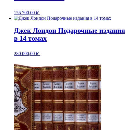
155 700,00
₽
Джек Лондон Подарочные издания
в 14 томах
280 000,00
₽