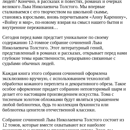
людей? Конечно, в рассказах и повестях, романах и очерках
великого Льва Николаевича Толстого. Мы впервые
сталкиваемся с его творчеством на школьной скамье,
становясь взрослыми, вновь перечитываем «Анну Каренину»,
«Войну и мир», по-новому взирая на смысл нашего бытия и
внутренние переживания…
Сегодня перед вами предстает уникальное по своему
содержанию 12-томное собрание сочинений Льва
Николаевича Толстого. Этот литературный гений,
представленный в романах и рассказах, открывает перед нами
глубокие темы нравственности, неразрывно связанные с
судьбами обычных людей.
Каждая книга этого собрания сочинений оформлена
эксклюзивно вручную, с использованием технологий
обработки кожаного переплета и декоративного обреза. Такое
особое оформление придает собранию неповторимый шарм и
делает его настоящим произведением искусства. Тома с
тисненым золотом обложками будут являться украшением
любой библиотеки, будь то коллекция букиниста или
библиотека ценителя отечественной классики.
Собрание сочинений Льва Николаевича Толстого состоит из
12 томов, которые вместе охватывают все наиболее