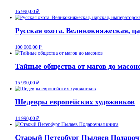
16 990,00
₽
Русская охота. Великокняжеская, ц
100 000,00
₽
Тайные общества от магов до масон
15 990,00
₽
Шедевры европейских художников
14 990,00
₽
Старый Петербург Пыляев Подароч