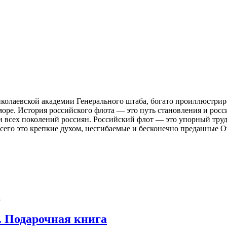
олаевской академии Генерального штаба, богато проиллюстрир
ре. История российского флота — это путь становления и рос
и всех поколений россиян. Российский флот — это упорный труд
всего это крепкие духом, несгибаемые и бесконечно преданные О
. Подарочная книга