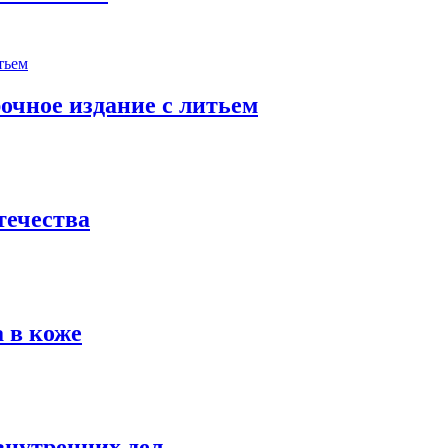
очное издание с литьем
течества
 в коже
внутренних дел