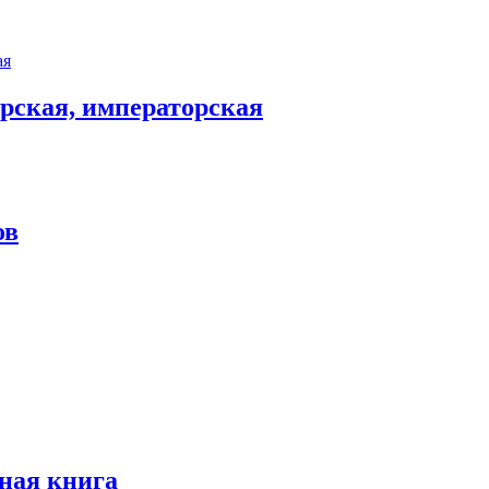
арская, императорская
ов
ная книга