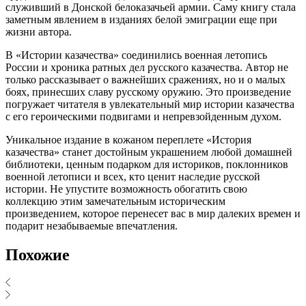
служивший в Донской белоказачьей армии. Саму книгу стала
заметным явлением в изданиях белой эмиграции еще при
жизни автора.
В «Истории казачества» соединились военная летопись
России и хроника ратных дел русского казачества. Автор не
только рассказывает о важнейших сражениях, но и о малых
боях, принесших славу русскому оружию. Это произведение
погружает читателя в увлекательный мир истории казачества
с его героическими подвигами и непревзойденным духом.
Уникальное издание в кожаном переплете «История
казачества» станет достойным украшением любой домашней
библиотеки, ценным подарком для историков, поклонников
военной летописи и всех, кто ценит наследие русской
истории. Не упустите возможность обогатить свою
коллекцию этим замечательным историческим
произведением, которое перенесет вас в мир далеких времен и
подарит незабываемые впечатления.
Похожие