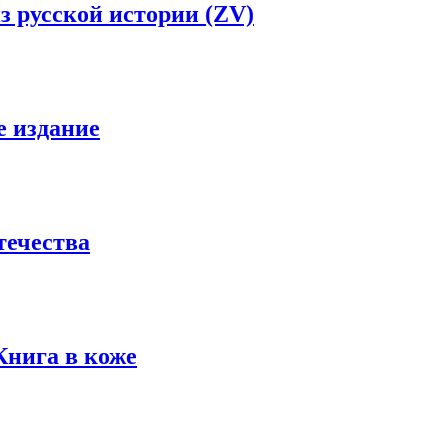
 русской истории (ZV)
е издание
течества
Книга в коже