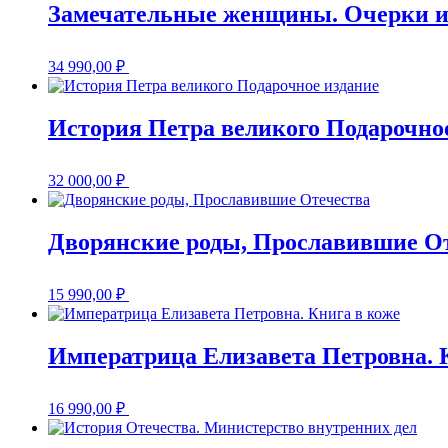
Замечательные женщины. Очерки из
34 990,00
₽
История Петра великого Подарочно
32 000,00
₽
Дворянские роды, Прославившие О
15 990,00
₽
Императрица Елизавета Петровна. 
16 990,00
₽