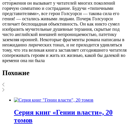
отторжения он вызывает у читателей многих поколений
горячую симпатию и сострадание. Будучи «типичными
представителями», все герои Голсуорси — такова сила его
гения! — остались живыми людьми. Почерк Голсуорси
отличает беспощадная объективность. Он как никто сумел
изобразить мучительные душевные терзания, скрытые под
чисто английской внешней непроницаемостью, патетику
заземляя иронией. Некоторые фрагменты романа написаны в
неожиданно лирических тонах, и не приходится удивляться
тому, что эта великая книга заставляет сегодняшнего читателя
сопереживать героям и жить их жизнью, какой бы далекой во
времени она ни была
Похожие
Серия книг «Гении власти», 20
томов