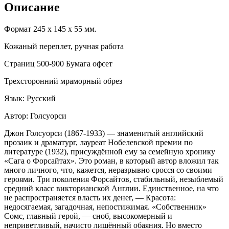
Описание
Формат 245 х 145 х 55 мм.
Кожаный переплет, ручная работа
Страниц 500-900 Бумага офсет
Трехсторонний мраморный обрез
Язык: Русский
Автор: Голсуорси
Джон Голсуорси (1867-1933) — знаменитый английский
прозаик и драматург, лауреат Нобелевской премии по
литературе (1932), присуждённой ему за семейную хронику
«Сага о Форсайтах». Это роман, в который автор вложил так
много личного, что, кажется, неразрывно сросся со своими
героями. Три поколения Форсайтов, стабильный, незыблемый
средний класс викторианской Англии. Единственное, на что
не распространяется власть их денег, — Красота:
недосягаемая, загадочная, непостижимая. «Собственник»
Сомс, главный герой, — сноб, высокомерный и
неприветливый, начисто лишённый обаяния. Но вместо