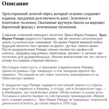
Описание
Трехсторонний золотой обрез, который отлично сохраняет
издания, продлевая долговечность книг; Золоченое и
блинтовое тиснение; Окатанные вручную бинты на корешке;
Бархатный форзац с золоченным тиснением.
Собрание сочинений немецкого писателя Эриха Марии Ремарка.
Эрих
Мария Ремарк
родился в Германии, там же окончил католическую
школу и учительскую семинарию. Во время Первой мировой войны
будущий писатель был призван на фронт, где был тяжело ранен.
После выздоровления Ремарк сменил множество профессий:
учитель, продавец надгробных памятников, органист в часовне при
госпитале для душевнобольных. Многие впечатления тех лет легли в
основу его романа «Черный обелиск».
Настоящую известность и признание современников Ремарку
принесли романы «Три товарища» и «На Западном фронте без
перемен». Последний из них помог писателю номинироваться на
Нобелевскую премию.
В тридцатые годы Ремарк подвергся настоящей травле со стороны
нацистов и переехал в Америку, а оттуда, уже в пятидесятые годы –
в Швейцарию, где опубликовал роман «Искра жизни» и сыграл роль
Польмана в кинопостановке по собственному произведению «Время
жить и время умирать». Эрих Мария Ремарк не прекращал творческой
деятельности вплоть до своей смерти в 1970 году.