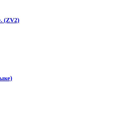
. (ZV2)
зыке)