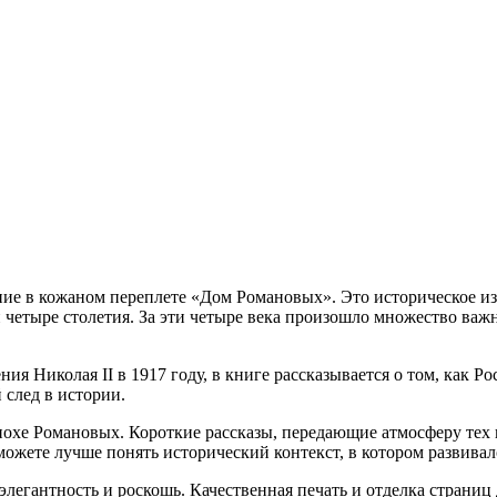
е в кожаном переплете «Дом Романовых». Это историческое изд
етыре столетия. За эти четыре века произошло множество важн
ия Николая II в 1917 году, в книге рассказывается о том, как 
 след в истории.
эпохе Романовых. Короткие рассказы, передающие атмосферу тех
можете лучше понять исторический контекст, в котором развивал
элегантность и роскошь. Качественная печать и отделка страни