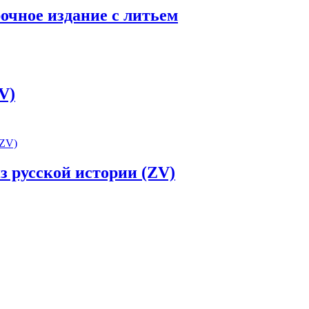
очное издание с литьем
V)
 русской истории (ZV)