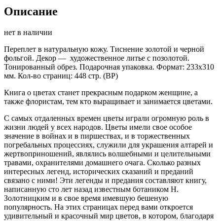
Описание
нет в наличии
Переплет в натуральную кожу. Тиснение золотой и черной
фольгой. Декор — художественное литье с позолотой.
Тонированный обрез. Подарочная упаковка. Формат: 233х310
мм. Кол-во страниц: 448 стр. (ВР)
Книга о цветах станет прекрасным подарком женщине, а
также флористам, тем кто выращивает и занимается цветами.
С самых отдаленных времен цветы играли огромную роль в
жизни людей у всех народов. Цветы имели свое особое
значение в войнах и в пиршествах, и в торжественных
погребальных процессиях, служили для украшения алтарей и
жертвоприношений, являлись волшебными и целительными
травами, охранителями домашнего очага. Сколько разных
интересных легенд, исторических сказаний и преданий
связано с ними! Эти легенды и предания составляют книгу,
написанную сто лет назад известным ботаником Н.
Золотницким и в свое время имевшую бешеную
популярность. На этих страницах перед вами откроется
удивительный и красочный мир цветов, в котором, благодаря