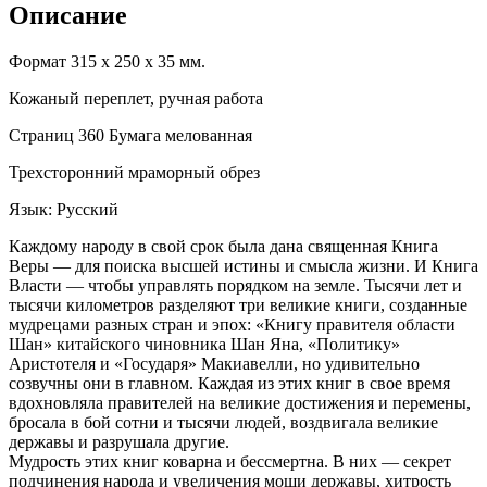
Описание
Формат 315 х 250 х 35 мм.
Кожаный переплет, ручная работа
Страниц 360 Бумага мелованная
Трехсторонний мраморный обрез
Язык: Русский
Каждому народу в свой срок была дана священная Книга
Веры — для поиска высшей истины и смысла жизни. И Книга
Власти — чтобы управлять порядком на земле. Тысячи лет и
тысячи километров разделяют три великие книги, созданные
мудрецами разных стран и эпох: «Книгу правителя области
Шан» китайского чиновника Шан Яна, «Политику»
Аристотеля и «Государя» Макиавелли, но удивительно
созвучны они в главном. Каждая из этих книг в свое время
вдохновляла правителей на великие достижения и перемены,
бросала в бой сотни и тысячи людей, воздвигала великие
державы и разрушала другие.
Мудрость этих книг коварна и бессмертна. В них — секрет
подчинения народа и увеличения мощи державы, хитрость