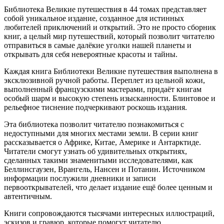
Библиотека Великие путешествия в 44 томах представляет
собой уникальное издание, созданное для истинных
любителей приключений и открытий. Это не просто сборник
книг, а целый мир путешествий, который позволит читателю
отправиться в самые далёкие уголки нашей планеты и
открывать для себя невероятные красоты и тайны.
Каждая книга Библиотеки Великие путешествия выполнена в
эксклюзивной ручной работы. Переплет из цельной кожи,
выполненный французскими мастерами, придаёт книгам
особый шарм и высокую степень изысканности. Блинтовое и
рельефное тиснение подчеркивают роскошь издания.
Эта библиотека позволит читателю познакомиться с
недоступными для многих местами земли. В серии книг
рассказывается о Африке, Китае, Америке и Антарктиде.
Читатели смогут узнать об удивительных открытиях,
сделанных такими знаменитыми исследователями, как
Беллинсгаузен, Врангель, Нансен и Потанин. Источником
информации послужили дневники и записи
первооткрывателей, что делает издание ещё более ценным и
автентичным.
Книги сопровождаются тысячами интересных иллюстраций,
эскизов и гравюр, которые помогут читателю