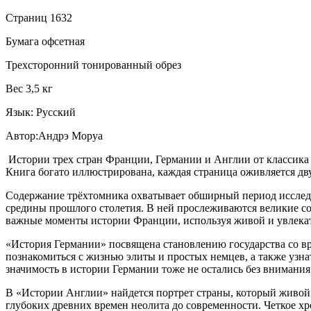
Страниц 1632
Бумага офсетная
Трехсторонний тонированный обрез
Вес 3,5 кг
Язык: Русский
Автор:Андрэ Моруа
Истории трех стран Франции, Германии и Англии от классика
Книга богато иллюстрирована, каждая страница оживляется дв
Содержание трёхтомника охватывает обширный период исследо
средины прошлого столетия. В ней прослеживаются великие со
важные моменты истории Франции, используя живой и увлекат
«История Германии» посвящена становлению государства со в
познакомиться с жизнью элиты и простых немцев, а также узна
значимость в истории Германии тоже не остались без внимания
В «Истории Англии» найдется портрет страны, который живой
глубоких древних времен неолита до современности. Четкое х