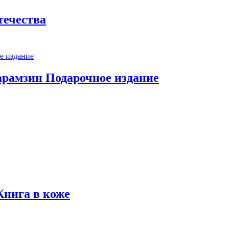
течества
арамзин Подарочное издание
Книга в коже