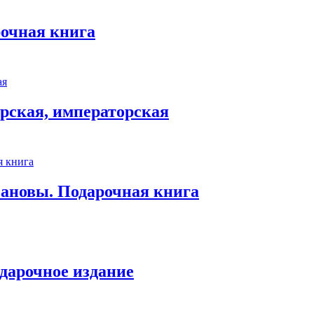
очная книга
арская, императорская
ановы. Подарочная книга
одарочное издание