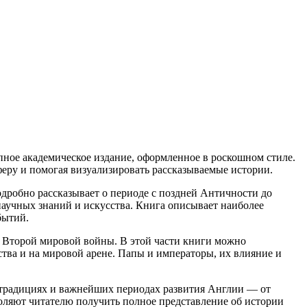
ное академическое издание, оформленное в роскошном стиле.
еру и помогая визуализировать рассказываемые истории.
робно рассказывает о периоде с поздней Античности до
научных знаний и искусства. Книга описывает наиболее
бытий.
 Второй мировой войны. В этой части книги можно
ства и на мировой арене. Папы и императоры, их влияние и
х традициях и важнейших периодах развития Англии — от
воляют читателю получить полное представление об истории