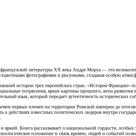
 французской литературы XX века Андре Моруа — это великолеп
ухцветными фотографиями и рисунками, создавая особую атмосф
ваний истории трех европейских стран. «История Франции» под
циальные потрясения, яркие картины прошлого, вехи развития 
ельный язык, который передает аутентичность исторических со
ремен первых племен на территории Римской империи до итогов
ть о действиях известных политических лидеров внутри государ
.
 и яркий. Книга рассказывает о национальной гордости, особы
ронологическое изложение и связь времен, людей и событий поз