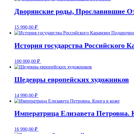
Дворянские роды, Прославившие О
15 990,00
₽
История государства Российского К
100 000,00
₽
Шедевры европейских художников
14 990,00
₽
Императрица Елизавета Петровна. 
16 990,00
₽