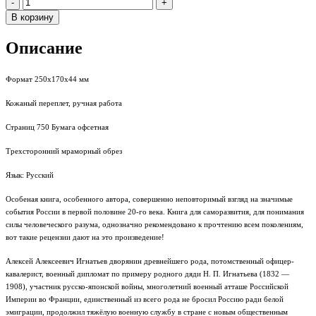
Количество
-
+
В корзину
Описание
Формат 250х170х44 мм
Кожаный переплет, ручная работа
Страниц 750 Бумага офсетная
Трехсторонний мраморный обрез
Язык: Русский
Особеная книга, особенного автора, совершенно неповторимый взгляд на значимые
события России в первой половине 20-го века. Книга для саморазвития, для понимания
силы человеческого разума, однозначно рекомендовано к прочтению всем поколениям,
вот такие рецензии дают на это произведение!
Алексей Алексеевич Игнатьев дворянин древнейшего рода, потомственный офицер-
кавалерист, военный дипломат по примеру родного дяди Н. П. Игнатьева (1832 —
1908), участник русско-японской войны, многолетний военный атташе Российской
Империи во Франции, единственный из всего рода не бросил Россию ради белой
эмиграции, продолжил тяжёлую военную службу в стране с новым общественным