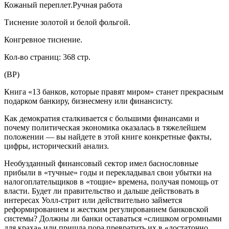
Кожаный переплет.Ручная работа
Тиснение золотой и белой фольгой.
Конгревное тиснение.
Кол-во страниц: 368 стр.
(ВР)
Книга «13 банков, которые правят миром» станет прекрасным
подарком банкиру, бизнесмену или финансисту.
Как демократия сталкивается с большими финансами и
почему политическая экономика оказалась в тяжелейшем
положении — вы найдете в этой книге конкретные факты,
цифры, исторический анализ.
Необузданный финансовый сектор имел баснословные
прибыли в «тучные» годы и перекладывал свои убытки на
налогоплательщиков в «тощие» времена, получая помощь от
власти. Будет ли правительство и дальше действовать в
интересах Уолл-стрит или действительно займется
реформированием и жестким регулированием банковской
системы? Должны ли банки оставаться «слишком огромными
для краха» или пришла пора превратить их в «достаточно