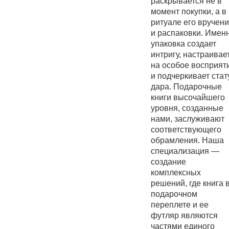
раскрывается не в
момент покупки, а в
ритуале его вручен
и распаковки. Имен
упаковка создает
интригу, настраивае
на особое восприят
и подчеркивает стат
дара. Подарочные
книги высочайшего
уровня, созданные
нами, заслуживают
соответствующего
обрамления. Наша
специализация —
создание
комплексных
решений, где книга 
подарочном
переплете и ее
футляр являются
частями единого