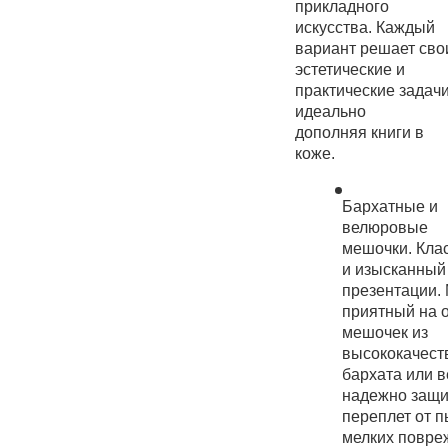
прикладного
искусства. Каждый
вариант решает сво
эстетические и
практические задачи
идеально
дополняя книги в
коже.
Бархатные и
велюровые
мешочки. Кла
и изысканный
презентации. 
приятный на 
мешочек из
высококачест
бархата или 
надежно защ
переплет от п
мелких повре