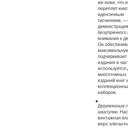
же кожи, что и
переплет книг
идентичным
тиснением, —
демонстраци
безупречного 
внимания к д
Он обеспечив
максимальную
подчеркивает
издания и час
используется 
многотомных 
изданий книг 
коллекционн
наборов.
Деревянные 
шкатулки. На
винтажная кл
верх элегантн