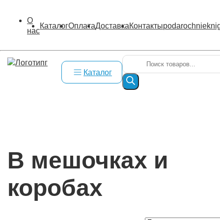
О
Каталог
Оплата
Доставка
Контакты
podarochniekni
нас
Поиск
товаров
Каталог
Главная
/
В мешочках и коробах
/
Страница 2
В мешочках и
коробах