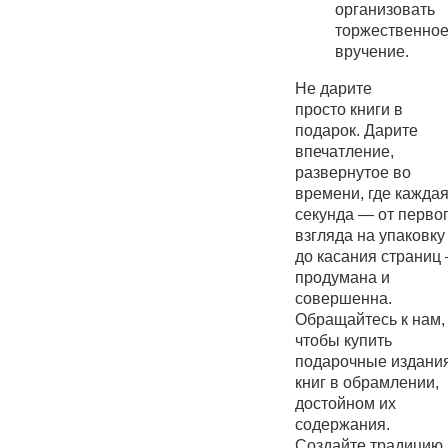
организовать
торжественно
вручение.
Не дарите
просто книги в
подарок. Дарите
впечатление,
развернутое во
времени, где кажда
секунда — от перво
взгляда на упаковку
до касания страниц
продумана и
совершенна.
Обращайтесь к нам,
чтобы купить
подарочные издани
книг в обрамлении,
достойном их
содержания.
Создайте традицию