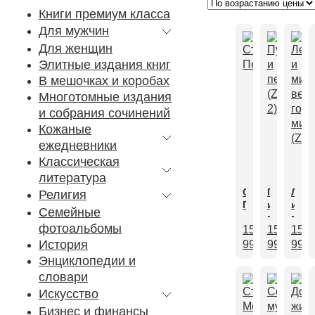
Книги премиум класса
Для мужчин
Для женщин
Элитные издания книг
В мешочках и коробах
Многотомные издания
и собрания сочинений
Кожаные
ежедневники
Классическая
литература
Старый
Путешест
Лег
Религия
Петербург
и
и
Семейные
первоотк
миф
фотоальбомы
15
15
15
(ZV-
вели
2)
гор
История
990,00
990,00
₽
990
₽
мир
Энциклопедии и
(ZV)
словари
Искусство
Бизнес и финансы