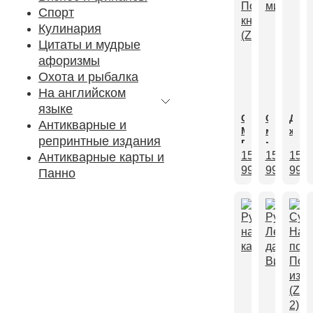
Спорт
Кулинария
Цитаты и мудрые
афоризмы
Охота и рыбалка
На английском
языке
Старая
Сокрови
Доис
Антикварные и
Москва.
музеев
жиз
репринтные издания
Подарочная
мира
15
15
15
Антикварные карты и
книга
(ZV)
990,00
990,00
₽
990
₽
Панно