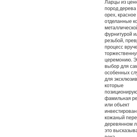
Ларцы из цен
пород дерева 
орех, красное
отделанные к
металлическо
фурнитурой и
резьбой, пре
процесс вруч
торжественн
церемонию. Э
выбор для са
особенных сл
для эксклюзив
которые
позиционирую
фамильная ре
или объект
инвестирован
кожаный пере
деревянном 
это высказыв
века.