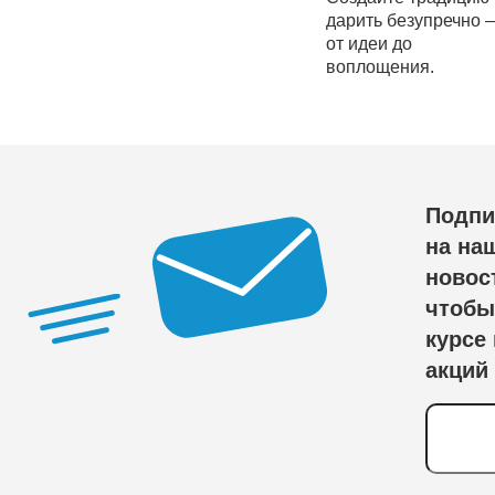
дарить безупречно 
от идеи до
воплощения.
Подпи
на на
новос
чтобы
курсе
акций