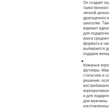
Он создает о
таинственнос
личной ценнос
драгоценност
шкатулке. Так
вариант идеа
для подарочн
книги среднег
формата и ча
выбирается д
подарок женщ
Кожаные коро
футляры. Мак
статусное и с
решение, осо
востребованн
корпоративно
и для подароч
для мужчины.
изготовленный