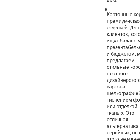
Картонные ко
премиум-клас
отделкой. Для
клиентов, кот
ищут баланс 
презентабель
и бюджетом, 
предлагаем
стильные коро
плотного
дизайнерског
картона с
шелкографией
тиснением фо
или отделкой
тканью. Это
отличная
альтернатива
серийных, но 
этого не мене