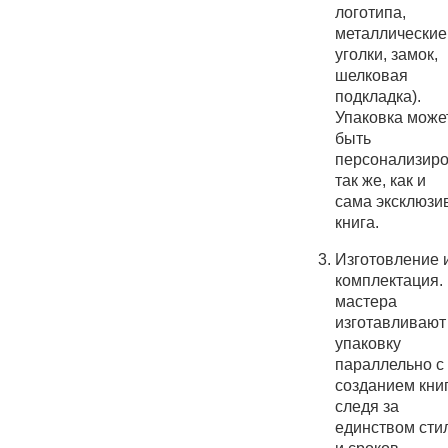
логотипа,
металлические
уголки, замок,
шелковая
подкладка).
Упаковка може
быть
персонализир
так же, как и
сама эксклюзи
книга.
Изготовление 
комплектация.
мастера
изготавливают
упаковку
параллельно с
созданием книг
следя за
единством сти